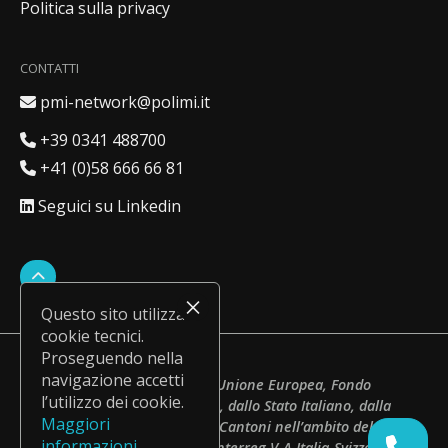
Politica sulla privacy
CONTATTI
Indirizzo email
pmi-network@polimi.it
Numero italiano
+39 0341 488700
Numero svizzero
+41 (0)58 666 66 81
Profilo LinkedIn
Seguici su Linkedin
Questo sito utilizza
cookie tecnici.
Proseguendo nella
navigazione accetti
Operazione co-finanziata dall’Unione Europea, Fondo
l’utilizzo dei cookie.
Europeo di Sviluppo Regionale, dallo Stato Italiano, dalla
Maggiori
Confederazione elvetica e dai Cantoni nell’ambito del
Call
informazioni
Programma di Cooperazione Interreg V-A Italia-Svizzera