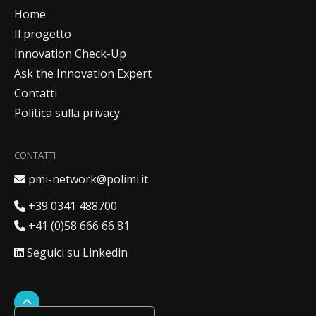
Home
Il progetto
Innovation Check-Up
Ask the Innovation Expert
Contatti
Politica sulla privacy
CONTATTI
Indirizzo email
pmi-network@polimi.it
Numero italiano
+39 0341 488700
Numero svizzero
+41 (0)58 666 66 81
Profilo LinkedIn
Seguici su Linkedin