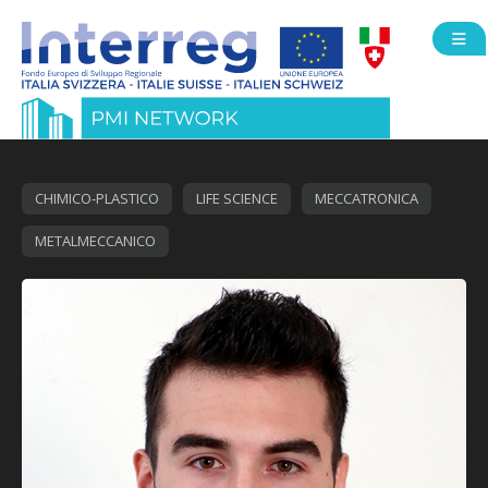
Open
CHIMICO-PLASTICO
LIFE SCIENCE
MECCATRONICA
METALMECCANICO