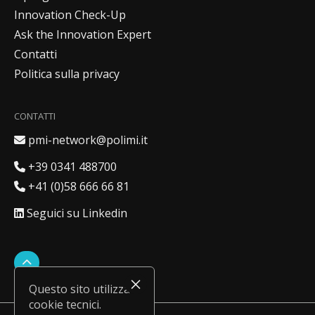
Innovation Check-Up
Ask the Innovation Expert
Contatti
Politica sulla privacy
CONTATTI
Indirizzo email
pmi-network@polimi.it
Numero italiano
+39 0341 488700
Numero svizzero
+41 (0)58 666 66 81
Profilo LinkedIn
Seguici su Linkedin
Questo sito utilizza
cookie tecnici.