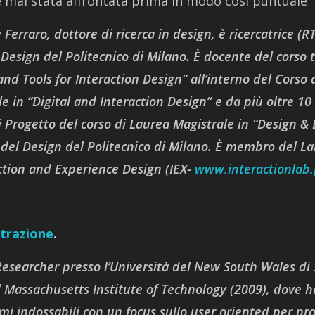
 mai stata affrontata prima in modo così puntuale
Ferraro, dottore di ricerca in design, è ricercatrice (R
Design del Politecnico di Milano. È docente del corso t
and Tools for Interaction Design” all’interno del Corso 
e in “Digital and Interaction Design” e da più oltre 10
i Progetto del corso di Laurea Magistrale in “Design &
 del Design del Politecnico di Milano. È membro del La
action and Experience Design (IEX-
www.interactionlab.p
strazione
.
 Researcher presso l’Università del New South Wales di
 Massachusetts Institute of Technology (2009), dove 
emi indossabili con un focus sullo user oriented per pr