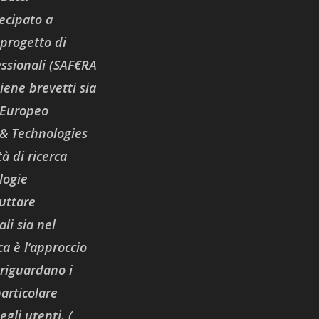
ecipato a
 progetto di
essionali (SAF€RA
iene brevetti sia
o Europeo
& Technologies
tà di ricerca
logie
ruttare
li sia nel
ca è l’approccio
 riguardano i
particolare
gli utenti. (