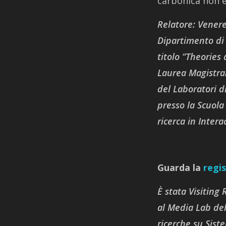
carbonica non è
Relatore:
Venere 
Dipartimento di 
titolo “Theories 
Laurea Magistral
del Laboratori d
presso la Scuola
ricerca in Inter
Guarda la
regi
È stata Visiting
al Media Lab del
ricerche su Sist