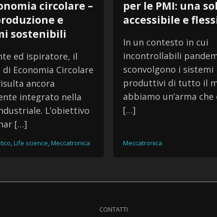
onomia circolare –
per le PMI: una s
produzione e
accessibile e fless
i sostenibili
In un contesto in cui
incontrollabili pande
te ed ispiratore, il
sconvolgono i sistemi
 di Economia Circolare
produttivi di tutto il
risulta ancora
abbiamo un’arma che 
nte integrato nella
[…]
ndustriale. L’obiettivo
nar […]
tico
,
Life science
,
Meccatronica
Meccatronica
CONTATTI