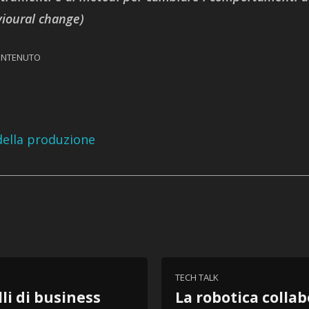
vioural change)
ONTENUTO
della produzione
TECH TALK
li di business
La robotica collab