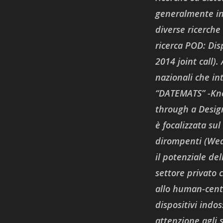
generalmente in
diverse ricerche
ricerca POD: Dis
2014 joint call)
nazionali che in
“DATEMATS” -Kno
through a Desig
è focalizzata sul
dirompenti (Wear
il potenziale del
settore privato c
allo human-centr
dispositivi indos
attenzione agli 