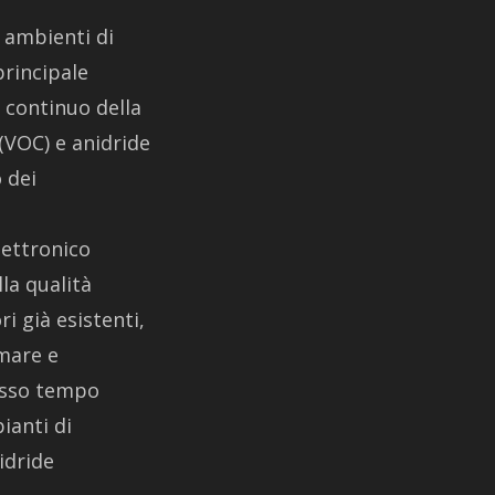
 ambienti di
principale
 continuo della
 (VOC) e anidride
 dei
lettronico
lla qualità
i già esistenti,
rmare e
tesso tempo
ianti di
idride