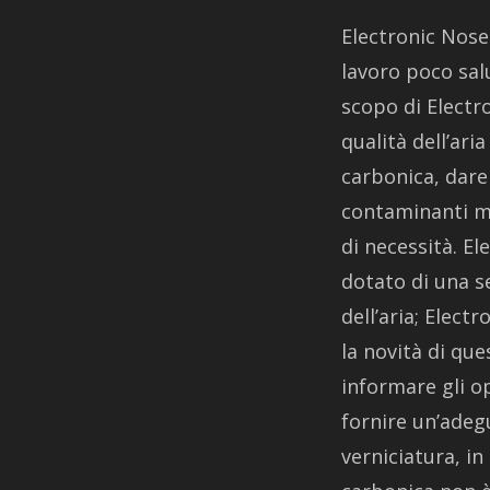
Electronic Nose
lavoro poco salu
scopo di Electr
qualità dell’ari
carbonica, dare 
contaminanti mo
di necessità. El
dotato di una se
dell’aria; Elect
la novità di que
informare gli op
fornire un’adeg
verniciatura, in