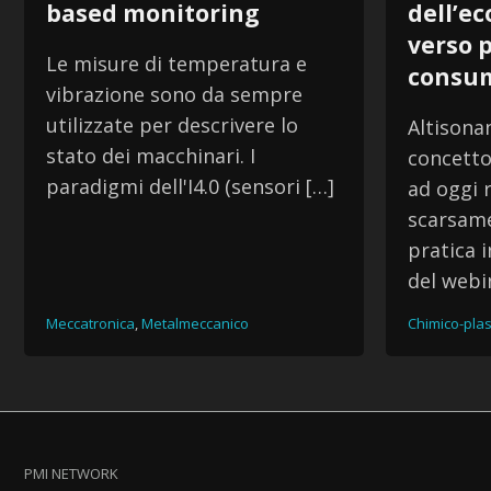
based monitoring
dell’ec
verso 
Le misure di temperatura e
consum
vibrazione sono da sempre
utilizzate per descrivere lo
Altisonan
stato dei macchinari. I
concetto
paradigmi dell'I4.0 (sensori […]
ad oggi 
scarsame
pratica i
del webi
Meccatronica
,
Metalmeccanico
Chimico-plas
PMI NETWORK