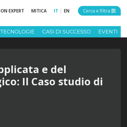
Open s
Cerca e filtra
ION EXPERT
MITICA
IT
EN
TECNOLOGIE
CASI DI SUCCESSO
EVENTI
pplicata e del
co: Il Caso studio di