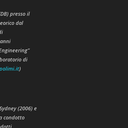
TDB) presso il
eorico dal
di
 anni
 Engineering”
boratorio di
olimi.it
)
 Sydney (2006) e
ha condotto
odotti